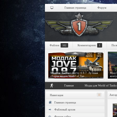
Главная страница
Форум
Файлов:
Комментариев:
Пол
102
1
2212
405
просм.
загр.
Модпак Джова к патчу 0.9.7. Лучшая
Мод Р
сборка модов World of Tan...
конту
Главная
Моды для World of Tanks
Ангар
Навигация
Главная страница
Файловый архив
Форум сайта