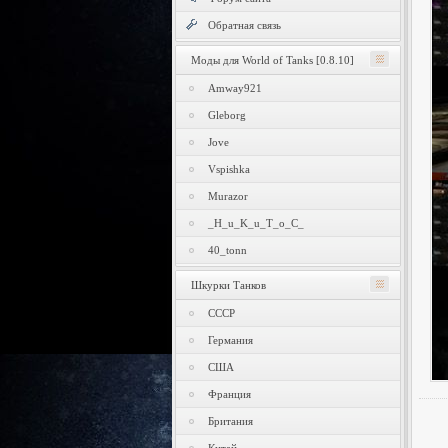
Обратная связь
Моды для World of Tanks [0.8.10]
Amway921
Gleborg
Jove
Vspishka
Murazor
_H_u_K_u_T_o_C_
40_tonn
Шкурки Танков
СССР
Германия
США
Франция
Британия