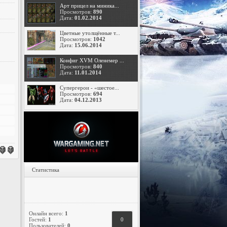
Арт прицел на миника...
Просмотров:
890
Дата:
01.02.2014
Цветные утолщённые т...
Просмотров:
1042
Дата:
15.06.2014
Конфиг XVM Оленемер ...
Просмотров:
840
Дата:
11.01.2014
Супергерои - «шестое...
Просмотров:
694
Дата:
04.12.2013
Статистика
Онлайн всего:
1
Гостей:
1
0
Пользователей:
0