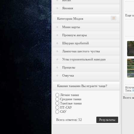
Китай
Япония
Еще о
Категории Модов
Мини карты
Премиум ангары
Шкурки пробитий
Лампочки шестого чуства
Углы горизонтальной наводки
Прицелы
Озвучка
Какими танками Вы играете чаще?
Источн
Теги:
H
Лёгкие танки
Всего 
Средние танки
Тяжёлые танки
ПТ-САУ
САУ
Всего ответов: 52
Результаты