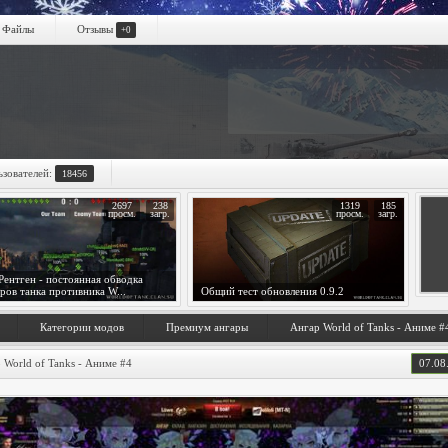
Файлы
Отзывы
+0
ьзователей:
18456
2697
238
1319
185
просм.
загр.
просм.
загр.
ентген - постоянная обводка
ров танка противника W...
Общий тест обновления 0.9.2
Категории модов
Премиум ангары
Ангар World of Tanks - Аниме #
 World of Tanks - Аниме #4
07.08