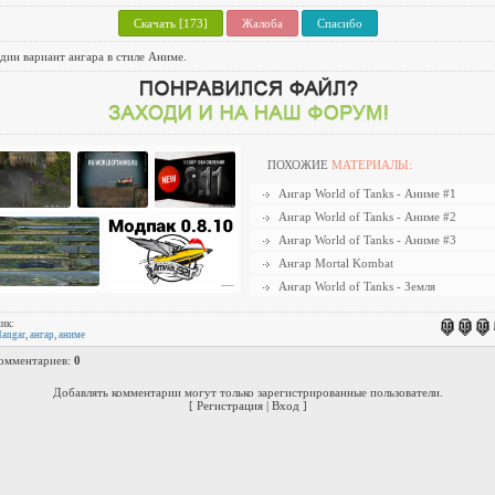
Скачать [173]
Жалоба
Спасибо
дин вариант ангара в стиле Аниме.
ПОХОЖИЕ
МАТЕРИАЛЫ:
Ангар World of Tanks - Аниме #1
Ангар World of Tanks - Аниме #2
Ангар World of Tanks - Аниме #3
Ангар Mortal Kombat
Ангар World of Tanks - Земля
ик:
angar
,
ангар
,
аниме
комментариев
:
0
Добавлять комментарии могут только зарегистрированные пользователи.
[
Регистрация
|
Вход
]