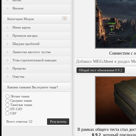
Китай
Япония
Категории Модов
Мини карты
Премиум ангары
Шкурки пробитий
Лампочки шестого чуства
Совместим с о
Углы горизонтальной наводки
Добавил
MEGAbest
в раздел
М
Прицелы
Общий тест обновления 0.9.2
Озвучка
Какими танками Вы играете чаще?
Лёгкие танки
Средние танки
Тяжёлые танки
ПТ-САУ
САУ
Всего ответов: 52
Результаты
В рамках общего теста стал до
0.9.2
, который предназн