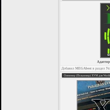
Адаптир
Добавил
MEGAbest
в раздел
Уг
Оленемер (Пользомер) XVM для World 