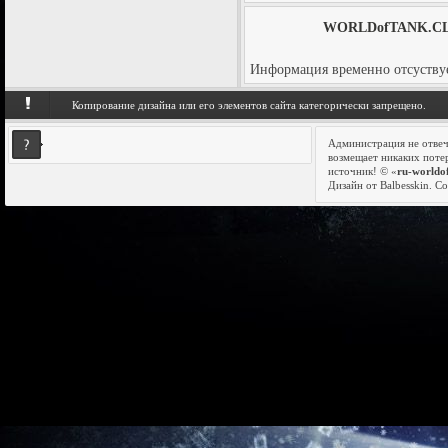
WORLDofTANK.CLAN.
Информация временно отсуствуе
Копирование дизайна или его элементов сайта категорически запрещено.
Администрация не отвеч
возмещает никаких поте
Модпак от Jove для World of Tanks 0.8.10 Расширенная
источник! © «
ru-worldo
версия
Дизайн от Balbesskin.
Со
ок