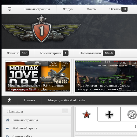
Главная страница
Форум
Файлы
Отзывы
+0
Файлов:
Комментариев:
Пользователей:
102
1
18456
2212
405
2697
23
просм.
загр.
просм.
загр
Модпак Джова к патчу 0.9.7. Лучшая
Мод Рентген - постоянная обводка
сборка модов World of Tan...
контуров танка противника W...
Главная
Моды для World of Tanks
Навигация
Главная страница
Файловый архив
Форум сайта