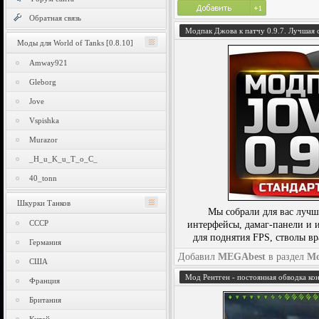
Обратная связь
Модпак Джова к патчу 0.9.7. Лучшая 
Моды для World of Tanks [0.8.10]
Amway921
Gleborg
Jove
Vspishka
Murazor
_H_u_K_u_T_o_C_
40_tonn
Шкурки Танков
Мы собрали для вас луч
СССР
интерфейсы, дамаг-панели и 
для поднятия FPS, стволы в
Германия
Добавил
MEGAbest
в раздел
М
США
Мод Рентген - постоянная обводка кон
Франция
Британия