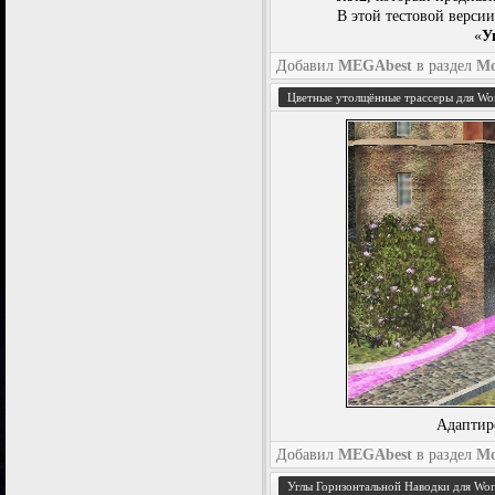
В этой тестовой верси
«
У
Добавил
MEGAbest
в раздел
М
Цветные утолщённые трассеры для Worl
Адаптир
Добавил
MEGAbest
в раздел
М
Углы Горизонтальной Наводки для Worl