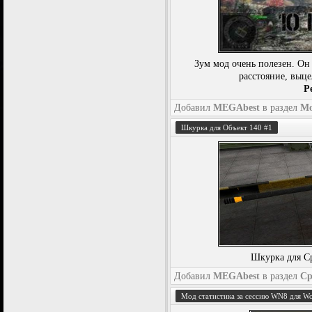
Зум мод очень полезен. Он
расстояние, выц
Р
Добавил
MEGAbest
в раздел
М
Шкурка для Объект 140 #1
Шкурка для Ср
Добавил
MEGAbest
в раздел
Ср
Мод статистика за сессию WN8 для Wor