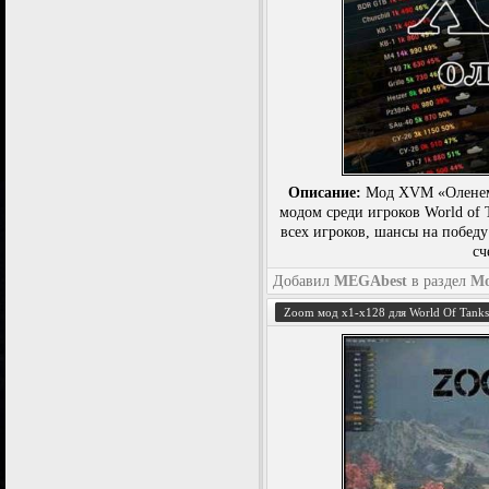
Описание:
Мод XVM «Оленеме
модом среди игроков World of 
всех игроков, шансы на побед
сч
Добавил
MEGAbest
в раздел
М
Zoom мод x1-x128 для World Of Tanks