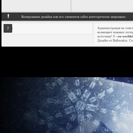
Копирование дизайна или его элементов сайта категорически запрещено.
Администрация не отвеч
возмещает никаких поте
Модпак от Jove для World of Tanks 0.8.10 Расширенная
источник! © «
ru-worldo
версия
Дизайн от Balbesskin.
Со
ок