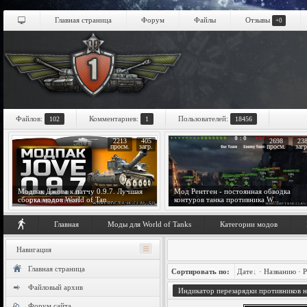
Главная страница
Форум
Файлы
Отзывы
+0
Файлов:
Комментариев:
Пользователей:
102
1
18456
2213
405
2698
23
просм.
загр.
просм.
загр
Модпак Джова к патчу 0.9.7. Лучшая
Мод Рентген - постоянная обводка
сборка модов World of Tan...
контуров танка противника W...
Главная
Моды для World of Tanks
Категории модов
Навигация
Главная страница
Сортировать по:
Дате
·
Названию
·
Р
Файловый архив
Индикатор перезарядки противников на
Форум сайта