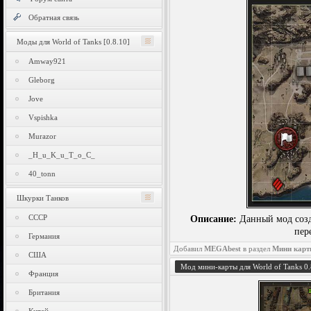
Обратная связь
Моды для World of Tanks [0.8.10]
Amway921
Gleborg
Jove
Vspishka
Murazor
_H_u_K_u_T_o_C_
40_tonn
Шкурки Танков
СССР
Описание:
Данный мод созд
пер
Германия
Добавил
MEGAbest
в раздел
Мини кар
США
Мод мини-карты для World of Tanks 0.
Франция
Британия