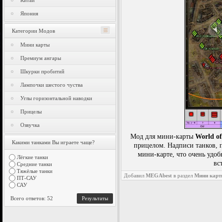
Китай
Япония
Категории Модов
Мини карты
Премиум ангары
Шкурки пробитий
Лампочки шестого чуства
Углы горизонтальной наводки
Прицелы
Озвучка
Мод для мини-карты
World of
Какими танками Вы играете чаще?
прицелом. Надписи танков, п
мини-карте, что очень удоб
Лёгкие танки
вс
Средние танки
Тяжёлые танки
Добавил
MEGAbest
в раздел
Мини кар
ПТ-САУ
САУ
Всего ответов: 52
Результаты