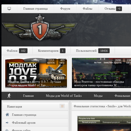
Главная страница
Форум
Файлы
Отзывы
+0
Файлов:
Комментариев:
Пользователей:
102
1
18456
2213
405
2698
23
просм.
загр.
просм.
загр
Модпак Джова к патчу 0.9.7. Лучшая
Мод Рентген - постоянная обводка
сборка модов World of Tan...
контуров танка противника W...
Главная
Моды для World of Tanks
Моды
Финальная с
Финальная статистика «Smile» для World
Навигация
Главная страница
Файловый архив
Форум сайта