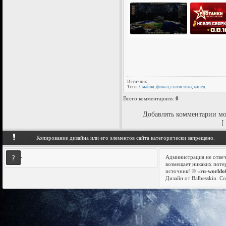
Источник:
Теги:
Смайли
,
финал
,
статистика
,
конец
Всего комментариев
:
0
Добавлять комментарии мо
[
Копирование дизайна или его элементов сайта категорически запрещено.
Администрация не отвеч
возмещает никаких поте
Модпак от Jove для World of Tanks 0.8.10 Расширенная
источник! © «
ru-worldo
версия
Дизайн от Balbesskin.
Со
ок