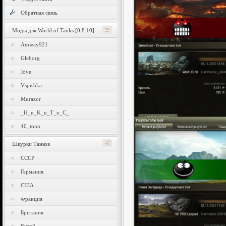
Обратная связь
Моды для World of Tanks [0.8.10]
Amway921
Gleborg
Jove
Vspishka
Murazor
_H_u_K_u_T_o_C_
40_tonn
Шкурки Танков
СССР
Германия
США
Франция
Британия