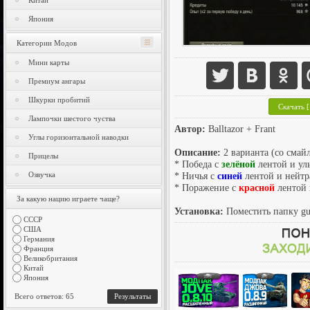
Китай
Япония
Категории Модов
Мини карты
Премиум ангары
Шкурки пробитий
Скачать [
Лампочки шестого чуства
Автор:
Balltazor + Frant
Углы горизонтальной наводки
Описание:
2 варианта (со смай
Прицелы
* Победа с
зелёной
лентой и ул
Озвучка
* Ничья с
синей
лентой и нейтр
* Поражение с
красной
лентой 
За какую нацию играете чаще?
Установка:
Поместить папку gui
СССР
США
Германия
Франция
Великобритания
Китай
Япония
Всего ответов: 65
Результаты